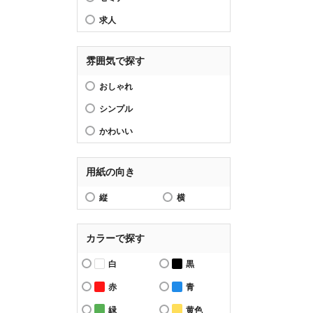
求人
雰囲気で探す
おしゃれ
シンプル
かわいい
用紙の向き
縦
横
カラーで探す
白
黒
赤
青
緑
黄色