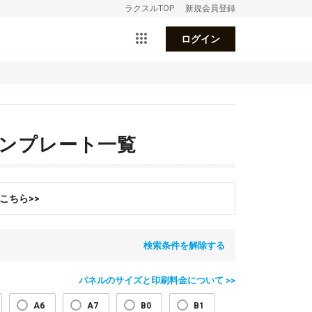
ラクスルTOP
新規会員登録
ログイン
テンプレート一覧
こちら>>
検索条件を解除する
パネルのサイズと印刷料金について >>
A6
A7
B0
B1