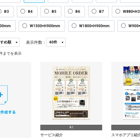
B3
B4
B5
B6
B7
W880×H
300mm
W1500×H900mm
W1800×H900mm
W900
表示件数：
件までを表示
A1
サービス紹介
スマホアプリ紹