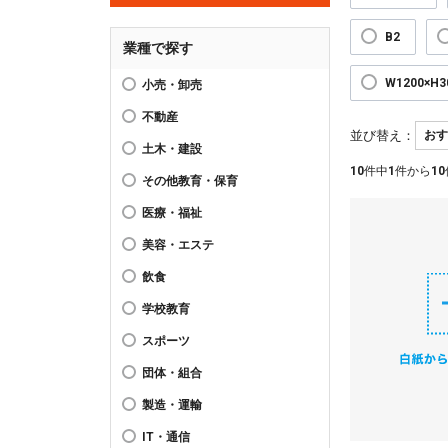
B2
業種で探す
W1200×H
小売・卸売
不動産
並び替え：
土木・建設
10
件中
1
件から
10
その他教育・保育
医療・福祉
美容・エステ
飲食
学校教育
スポーツ
団体・組合
製造・運輸
IT・通信