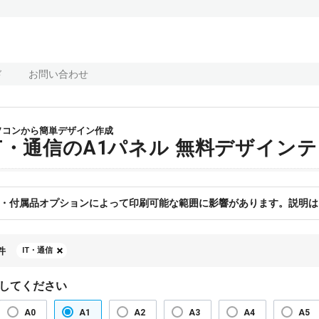
ド
お問い合わせ
ソコンから簡単デザイン作成
IT・通信のA1パネル 無料デザイン
・付属品オプションによって印刷可能な範囲に影響があります。説明は
件
IT・通信
してください
A0
A1
A2
A3
A4
A5