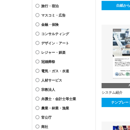
白紙か
旅行・宿泊
マスコミ・広告
金融・保険
コンサルティング
デザイン・アート
レジャー・娯楽
冠婚葬祭
電気・ガス・水道
人材サービス
宗教法人
システム紹介
弁護士・会計士等士業
テンプレー
農業・林業・漁業
官公庁
商社