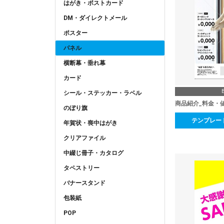
はがき・ポストカード
DM・ダイレクトメール
ポスター
パネル
横断幕・垂れ幕
カード
シール・ステッカー・ラベル
商品紹介_料金・
のぼり旗
テンプレー
年賀状・喪中はがき
クリアファイル
中綴じ冊子・カタログ
タペストリー
バナースタンド
包装紙
POP