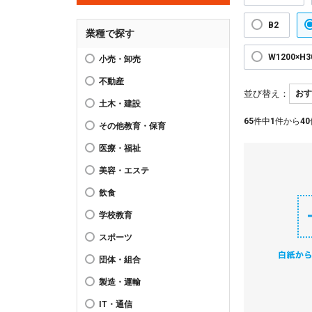
B2
業種で探す
W1200×H
小売・卸売
不動産
並び替え：
土木・建設
65
件中
1
件から
40
その他教育・保育
医療・福祉
美容・エステ
飲食
学校教育
スポーツ
団体・組合
製造・運輸
IT・通信