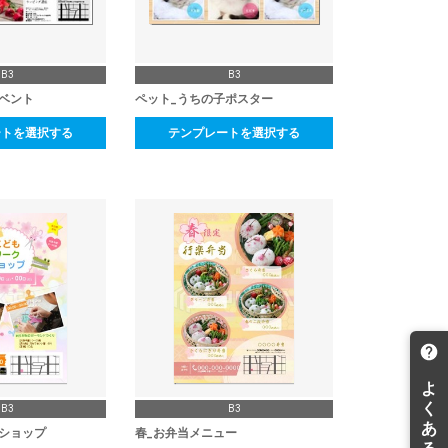
B3
B3
ベント
ペット_うちの子ポスター
ートを選択する
テンプレートを選択する
B3
B3
ショップ
春_お弁当メニュー