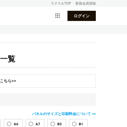
ラクスルTOP
新規会員登録
ログイン
ト一覧
こちら>>
パネルのサイズと印刷料金について >>
A6
A7
B0
B1