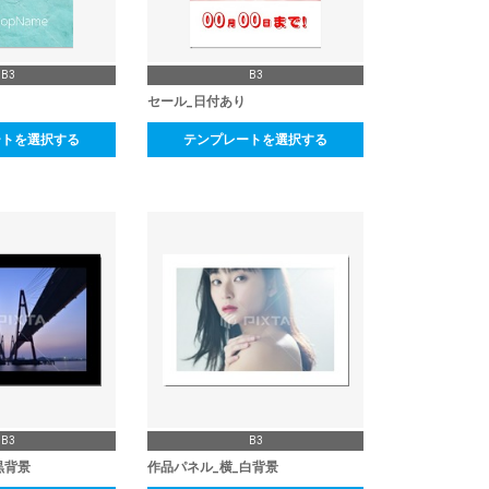
B3
B3
セール_日付あり
ートを選択する
テンプレートを選択する
B3
B3
黒背景
作品パネル_横_白背景