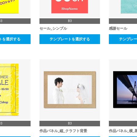
B3
B3
セール_シンプル
感謝セール
トを選択する
テンプレートを選択する
テンプレ
B3
B3
作品パネル_縦_クラフト背景
作品パネル_横_