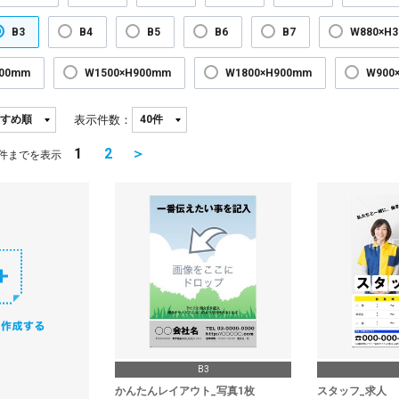
B3
B4
B5
B6
B7
W880×H
300mm
W1500×H900mm
W1800×H900mm
W900
表示件数：
1
2
＞
件までを表示
B3
かんたんレイアウト_写真1枚
スタッフ_求人