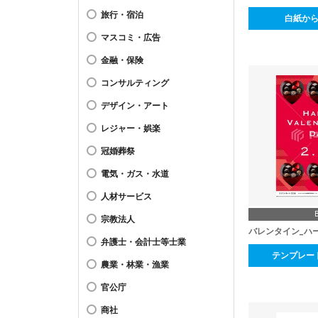
旅行・宿泊
白紙か
マスコミ・広告
金融・保険
コンサルティング
デザイン・アート
レジャー・娯楽
冠婚葬祭
電気・ガス・水道
人材サービス
宗教法人
バレンタイン_ハ
弁護士・会計士等士業
テンプレー
農業・林業・漁業
官公庁
商社