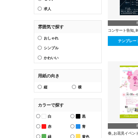
求人
雰囲気で探す
コンサート告知_B
おしゃれ
テンプレー
シンプル
かわいい
用紙の向き
縦
横
カラーで探す
白
黒
赤
青
春_お花見イベン
緑
黄色