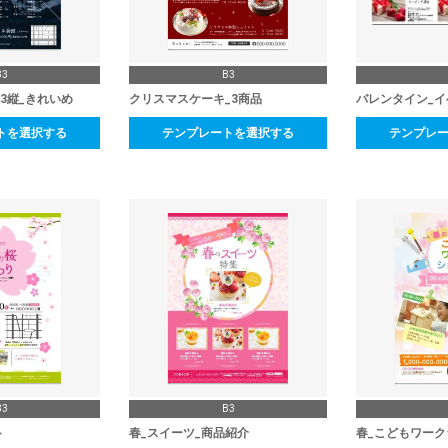
B3
B3
3縦_きれいめ
クリスマスケーキ_3商品
バレンタイン_イ
トを選択する
テンプレートを選択する
テンプレ
B3
B3
ト
春_スイーツ_商品紹介
春_こどもワーク