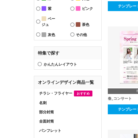
テンプレー
紫
ピンク
ベー
ジュ
茶色
灰色
その他
特集で探す
かんたんレイアウト
オンラインデザイン商品一覧
チラシ・フライヤー
おすすめ
春_コンサート
名刺
テンプレー
部分封筒
全面封筒
パンフレット