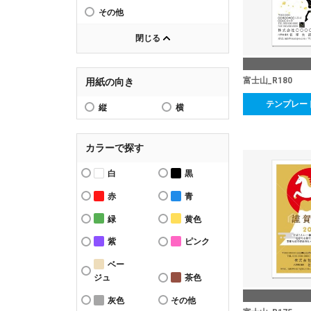
その他
閉じる
富士山_R180
用紙の向き
テンプレー
縦
横
カラーで探す
白
黒
赤
青
緑
黄色
紫
ピンク
ベー
ジュ
茶色
灰色
その他