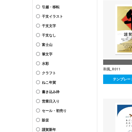
引越・移転
干支イラスト
干支文字
干支なし
富士山
筆文字
水彩
和風_R011
クラフト
テンプレー
ねこ年賀
書き込み枠
営業日入り
セール・初売り
販促
謹賀新年