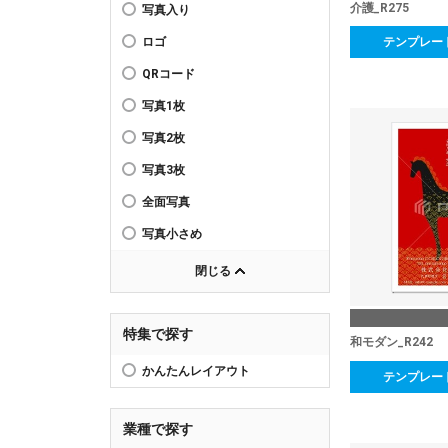
介護_R275
写真入り
ロゴ
テンプレー
QRコード
写真1枚
写真2枚
写真3枚
全面写真
写真小さめ
閉じる
特集で探す
和モダン_R242
かんたんレイアウト
テンプレー
業種で探す