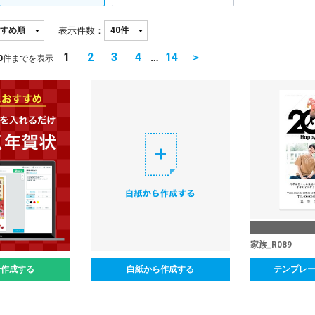
表示件数：
1
2
3
4
…
14
＞
0
件までを表示
家族_R089
せ作成する
白紙から作成する
テンプレ