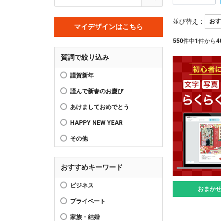
並び替え：
マイデザインはこちら
550
件中
1
件から
4
賀詞で絞り込み
謹賀新年
謹んで新春のお慶び
あけましておめでとう
HAPPY NEW YEAR
その他
おすすめキーワード
ビジネス
おまか
プライベート
家族・結婚