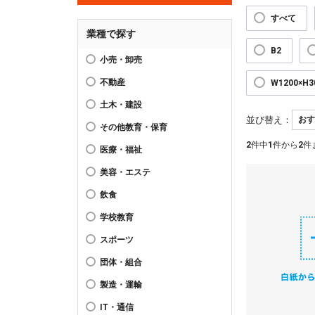
すべて
業種で探す
B2
小売・卸売
不動産
W1200×H
土木・建設
並び替え：
その他教育・保育
2
件中
1
件から
2
件
医療・福祉
美容・エステ
飲食
学校教育
スポーツ
団体・組合
製造・運輸
IT・通信