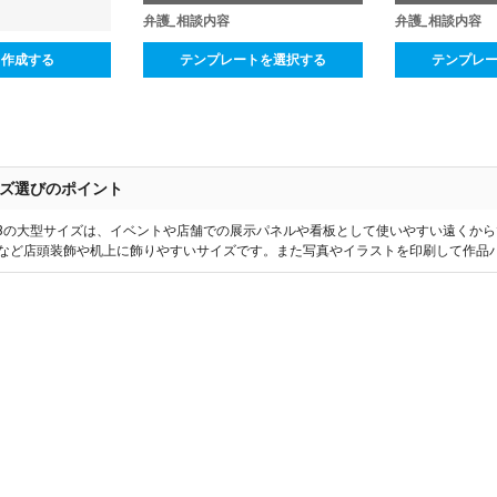
弁護_相談内容
弁護_相談内容
ら作成する
テンプレートを選択する
テンプレ
ズ選びのポイント
1~B3の大型サイズは、イベントや店舗での展示パネルや看板として使いやすい遠くか
OPなど店頭装飾や机上に飾りやすいサイズです。また写真やイラストを印刷して作