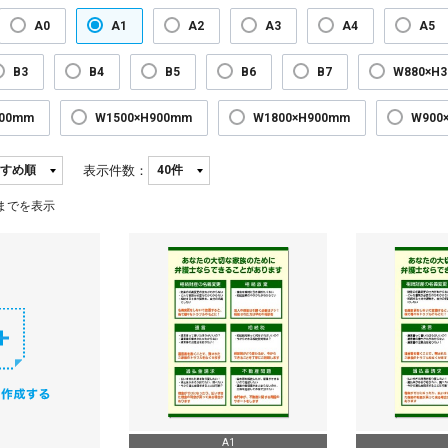
A0
A1
A2
A3
A4
A5
B3
B4
B5
B6
B7
W880×H
300mm
W1500×H900mm
W1800×H900mm
W900
表示件数：
までを表示
A1