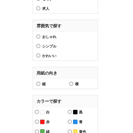
求人
雰囲気で探す
おしゃれ
シンプル
かわいい
用紙の向き
縦
横
カラーで探す
白
黒
赤
青
緑
黄色