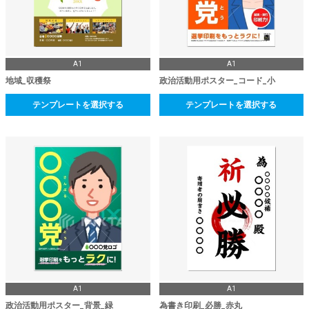
A1
A1
地域_収穫祭
政治活動用ポスター_コード_小
テンプレートを選択する
テンプレートを選択する
A1
A1
政治活動用ポスター_背景_緑
為書き印刷_必勝_赤丸