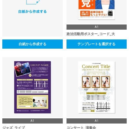
A1
政治活動用ポスター_コード_大
白紙から作成する
テンプレートを選択する
A1
A1
ジャズ_ライブ
コンサート_演奏会