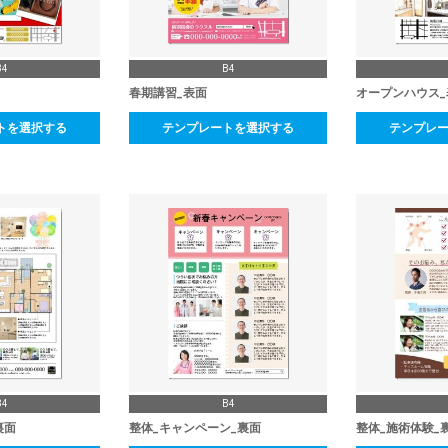
B4
B4
春期講習_表面
オープンハウス_
トを選択する
テンプレートを選択する
テンプレ
B4
B4
裏面
整体_キャンペーン_裏面
整体_施術体験_