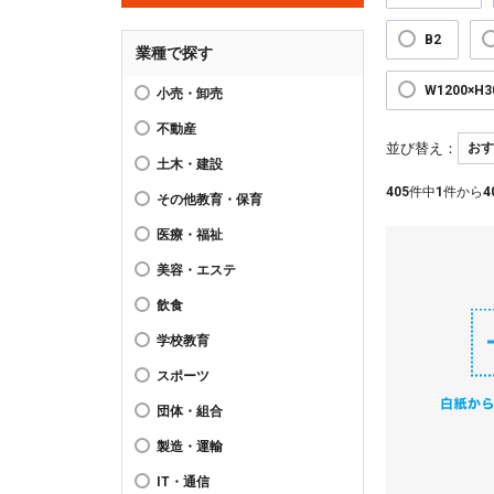
B2
業種で探す
W1200×H
小売・卸売
不動産
並び替え：
土木・建設
405
件中
1
件から
4
その他教育・保育
医療・福祉
美容・エステ
飲食
学校教育
スポーツ
団体・組合
製造・運輸
IT・通信