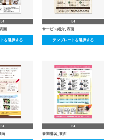
B4
B4
表面
サービス紹介_表面
ートを選択する
テンプレートを選択する
B4
B4
裏面
春期講習_裏面