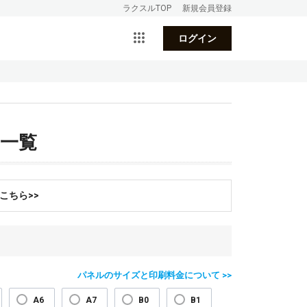
ラクスルTOP
新規会員登録
ログイン
ト一覧
こちら>>
パネルのサイズと印刷料金について >>
A6
A7
B0
B1