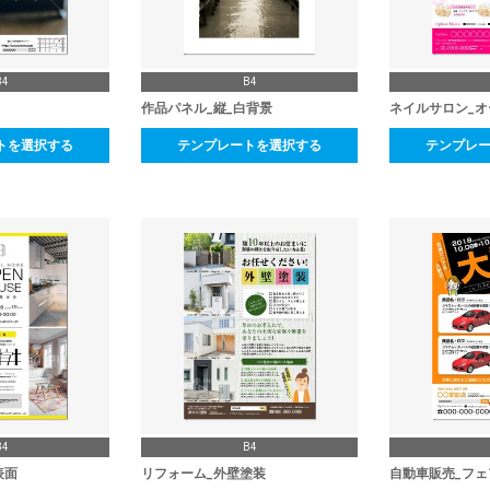
B4
B4
作品パネル_縦_白背景
ネイルサロン_オ
トを選択する
テンプレートを選択する
テンプレ
B4
B4
表面
リフォーム_外壁塗装
自動車販売_フェ