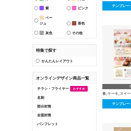
テンプレー
紫
ピンク
ベー
ジュ
茶色
灰色
その他
特集で探す
かんたんレイアウト
オンラインデザイン商品一覧
チラシ・フライヤー
おすすめ
春_ケーキ_スイー
名刺
テンプレー
部分封筒
全面封筒
パンフレット