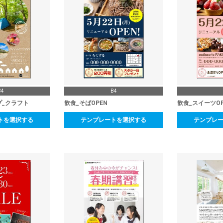
B4
B4
プ_クラフト
飲食_そばOPEN
飲食_スイーツOP
トを選択する
テンプレートを選択する
テンプレ