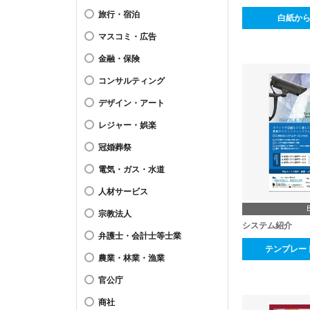
旅行・宿泊
白紙か
マスコミ・広告
金融・保険
コンサルティング
デザイン・アート
レジャー・娯楽
冠婚葬祭
電気・ガス・水道
人材サービス
宗教法人
システム紹介
弁護士・会計士等士業
テンプレー
農業・林業・漁業
官公庁
商社