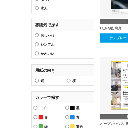
求人
雰囲気で探す
IT_B4縦_写真
おしゃれ
テンプレー
シンプル
かわいい
用紙の向き
縦
横
カラーで探す
白
黒
赤
青
オープンハウス_
緑
黄色