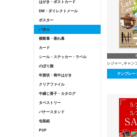
はがき・ポストカード
DM・ダイレクトメール
ポスター
パネル
横断幕・垂れ幕
カード
シール・ステッカー・ラベル
レジャー_キャン
のぼり旗
テンプレー
年賀状・喪中はがき
クリアファイル
中綴じ冊子・カタログ
タペストリー
バナースタンド
包装紙
POP