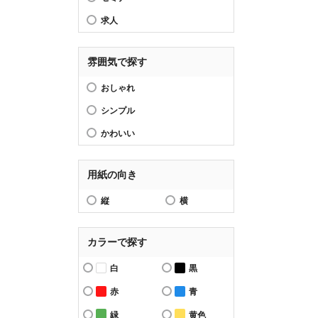
求人
雰囲気で探す
おしゃれ
シンプル
かわいい
用紙の向き
縦
横
カラーで探す
白
黒
赤
青
緑
黄色