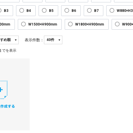
B3
B4
B5
B6
B7
W880×H
300mm
W1500×H900mm
W1800×H900mm
W900
表示件数：
までを表示