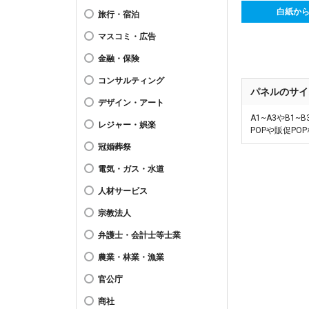
白紙か
旅行・宿泊
マスコミ・広告
金融・保険
コンサルティング
パネルのサイ
デザイン・アート
A1~A3やB
レジャー・娯楽
POPや販促P
冠婚葬祭
電気・ガス・水道
人材サービス
宗教法人
弁護士・会計士等士業
農業・林業・漁業
官公庁
商社