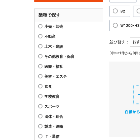
B2
業種で探す
W1200×H
小売・卸売
不動産
並び替え：
土木・建設
0
件中
1
件から
0
件
その他教育・保育
医療・福祉
美容・エステ
飲食
学校教育
スポーツ
団体・組合
製造・運輸
IT・通信