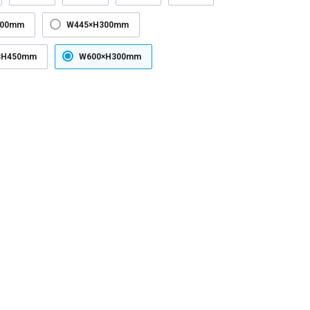
300mm
W445×H300mm
×H450mm
W600×H300mm