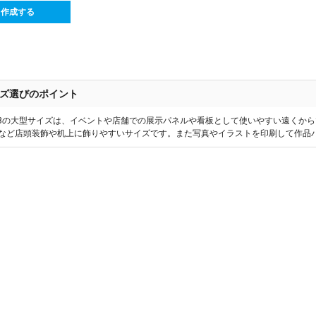
ら作成する
ズ選びのポイント
1~B3の大型サイズは、イベントや店舗での展示パネルや看板として使いやすい遠くか
OPなど店頭装飾や机上に飾りやすいサイズです。また写真やイラストを印刷して作