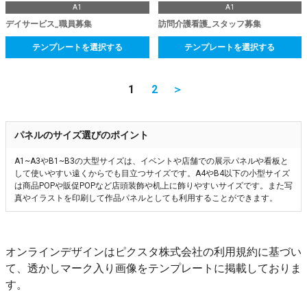
A1
A1
デイサービス_職員募集
訪問介護看護_スタッフ募集
テンプレートを選択する
テンプレートを選択する
1
2
＞
パネルのサイズ選びのポイント
A1~A3やB1~B3の大型サイズは、イベントや店舗での展示パネルや看板と
して使いやすい遠くからでも目立つサイズです。A4やB4以下の小型サイズ
は商品POPや販促POPなど店頭装飾や机上に飾りやすいサイズです。また写
真やイラストを印刷して作品パネルとしても利用することができます。
オンラインデザインはピクスタ株式会社の利用規約に基づい
て、透かしマーク入り画像をテンプレートに掲載しておりま
す。