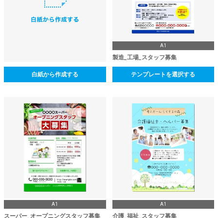
A1
製造_工場_スタッフ募集
白紙から作成する
テンプレートを選択する
A1
A1
スーパー_オープニングスタッフ募集
介護_福祉_スタッフ募集