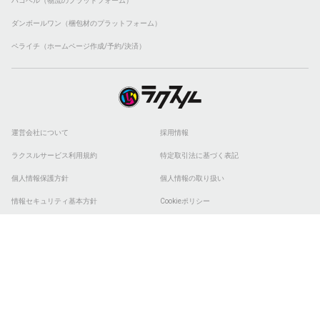
ハコベル（物流のプラットフォーム）
ダンボールワン（梱包材のプラットフォーム）
ペライチ（ホームページ作成/予約/決済）
運営会社について
採用情報
ラクスルサービス利用規約
特定取引法に基づく表記
個人情報保護方針
個人情報の取り扱い
情報セキュリティ基本方針
Cookieポリシー
他社商標
ESGの取り組み
© 2026 RAKSUL INC. All Rights Reserved.