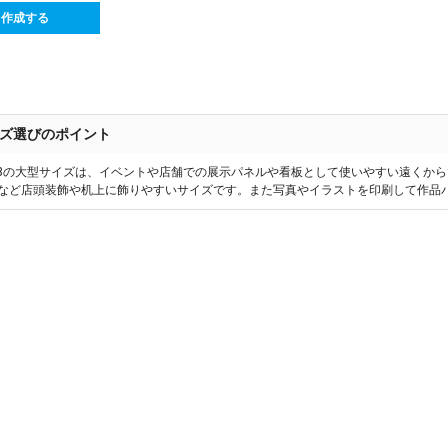
ら作成する
ズ選びのポイント
1~B3の大型サイズは、イベントや店舗での展示パネルや看板として使いやすい遠くか
OPなど店頭装飾や机上に飾りやすいサイズです。また写真やイラストを印刷して作