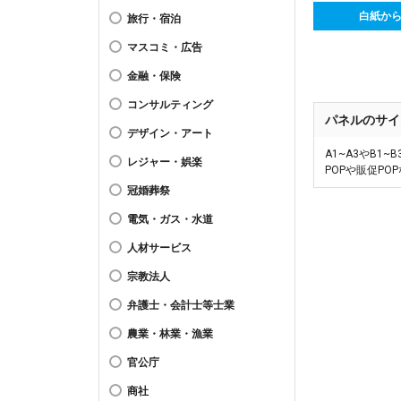
白紙か
旅行・宿泊
マスコミ・広告
金融・保険
コンサルティング
パネルのサイ
デザイン・アート
A1~A3やB
レジャー・娯楽
POPや販促P
冠婚葬祭
電気・ガス・水道
人材サービス
宗教法人
弁護士・会計士等士業
農業・林業・漁業
官公庁
商社