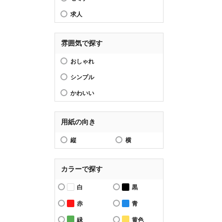
求人
雰囲気で探す
おしゃれ
シンプル
かわいい
用紙の向き
縦
横
カラーで探す
白
黒
赤
青
緑
黄色