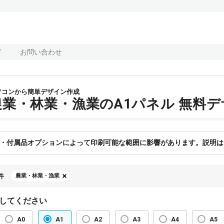
ド
お問い合わせ
ソコンから簡単デザイン作成
農業・林業・漁業のA1パネル 無料
・付属品オプションによって印刷可能な範囲に影響があります。説明は
件
農業・林業・漁業
してください
A0
A1
A2
A3
A4
A5