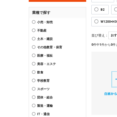
B2
業種で探す
W1200×H
小売・卸売
不動産
並び替え：
土木・建設
0
件中
1
件から
0
件
その他教育・保育
医療・福祉
美容・エステ
飲食
学校教育
スポーツ
団体・組合
製造・運輸
IT・通信