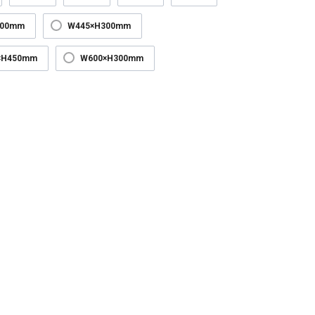
300mm
W445×H300mm
×H450mm
W600×H300mm