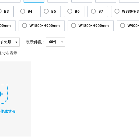
B3
B4
B5
B6
B7
W880×H
300mm
W1500×H900mm
W1800×H900mm
W900
表示件数：
までを表示