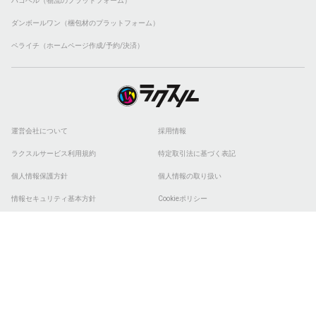
ハコベル（物流のプラットフォーム）
ダンボールワン（梱包材のプラットフォーム）
ペライチ（ホームページ作成/予約/決済）
運営会社について
採用情報
ラクスルサービス利用規約
特定取引法に基づく表記
個人情報保護方針
個人情報の取り扱い
情報セキュリティ基本方針
Cookieポリシー
他社商標
ESGの取り組み
© 2026 RAKSUL INC. All Rights Reserved.