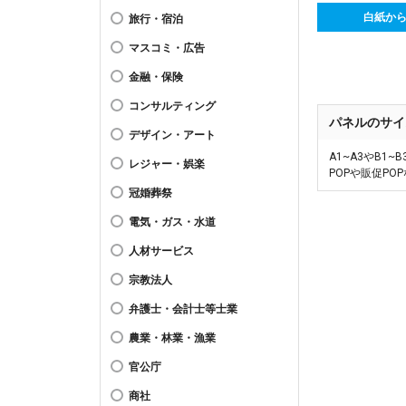
白紙か
旅行・宿泊
マスコミ・広告
金融・保険
コンサルティング
パネルのサイ
デザイン・アート
A1~A3やB
レジャー・娯楽
POPや販促P
冠婚葬祭
電気・ガス・水道
人材サービス
宗教法人
弁護士・会計士等士業
農業・林業・漁業
官公庁
商社