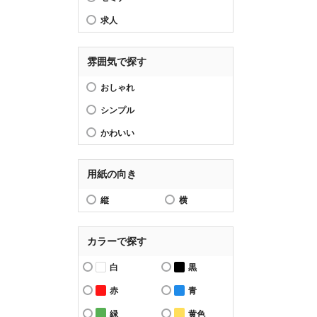
求人
雰囲気で探す
おしゃれ
シンプル
かわいい
用紙の向き
縦
横
カラーで探す
白
黒
赤
青
緑
黄色