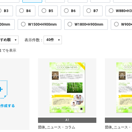
B3
B4
B5
B6
B7
W880×H
300mm
W1500×H900mm
W1800×H900mm
W900
表示件数：
までを表示
A1
団体_ニュース・コラム
団体_ニュース・