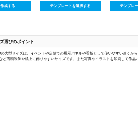
ら作成する
テンプレートを選択する
テンプレ
ズ選びのポイント
1~B3の大型サイズは、イベントや店舗での展示パネルや看板として使いやすい遠くか
OPなど店頭装飾や机上に飾りやすいサイズです。また写真やイラストを印刷して作