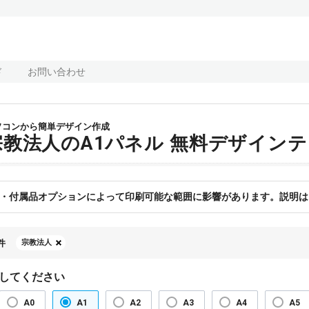
ド
お問い合わせ
ソコンから簡単デザイン作成
宗教法人のA1パネル 無料デザイン
・付属品オプションによって印刷可能な範囲に影響があります。説明は
件
宗教法人
してください
A0
A1
A2
A3
A4
A5