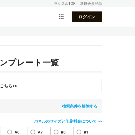
ラクスルTOP
新規会員登録
ログイン
テンプレート一覧
こちら>>
検索条件を解除する
パネルのサイズと印刷料金について >>
A6
A7
B0
B1