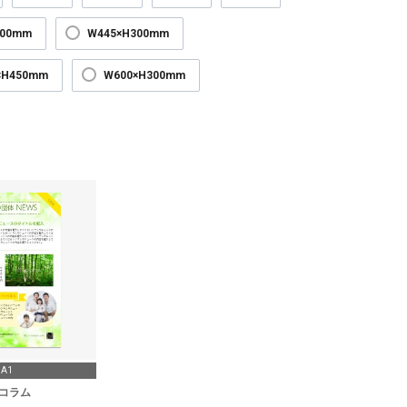
300mm
W445×H300mm
×H450mm
W600×H300mm
A1
コラム