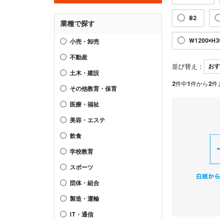
B2
業種で探す
W1200×H
小売・卸売
不動産
並び替え：
土木・建設
2
件中
1
件から
2
件
その他教育・保育
医療・福祉
美容・エステ
飲食
学校教育
スポーツ
団体・組合
製造・運輸
IT・通信