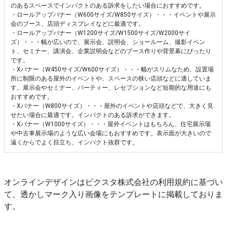
のあるスペースでインパクトのある訴求をしたい場合におすすめです。
・ロールアップバナー（W600サイズ/W850サイズ）・・・イベントや展示
会のブース、店頭ディスプレイなどに最適です。
・ロールアップバナー（W1200サイズ/W1500サイズ/W2000サイ
ズ）・・・幅が広いので、展示会、説明会、ショールーム、撮影イベン
ト、セミナー、講演会、企業説明会などのブース作りや背景幕にぴったり
です。
・Xバナー（W450サイズ/W600サイズ）・・・幅がスリムなため、設置場
所に制限のある屋外のイベントや、スペースの狭い店頭などに適していま
す。展示会やセミナー、パーティー、レセプションなど短期的な用途にも
おすすめです。
・Xバナー（W800サイズ）・・・屋外のイベントや店頭などで、大きく見
せたい場合に最適です。インパクトのある訴求ができます。
・Xバナー（W1000サイズ）・・・屋外イベントはもちろん、住宅展示場
や中古車展示場のような広い会場にもおすすめです。表示面が大きいので
遠くからでよく目立ち、インパクト抜群です。
オンラインデザインはピクスタ株式会社の利用規約に基づい
て、透かしマーク入り画像をテンプレートに掲載しておりま
す。