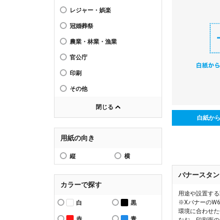
レジャー・娯楽
冠婚葬祭
農業・林業・漁業
官公庁
印刷
その他
閉じる
白紙か
用紙の向き
縦
横
バナースタン
カラーで探す
用途や設置する
※XバナーのW
白
黒
環境に合わせた
赤
青