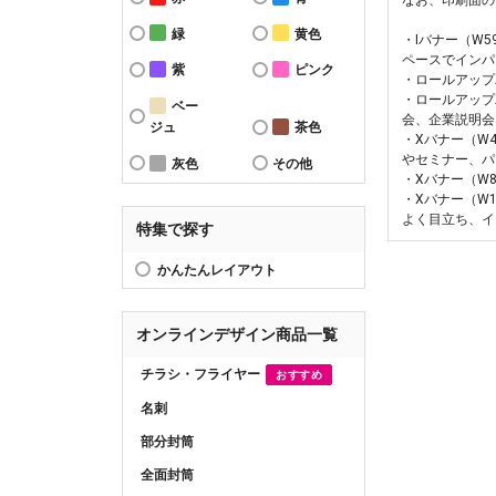
なお、印刷面の
緑
黄色
・Iバナー（W
ペースでインパ
紫
ピンク
・ロールアップ
・ロールアップ
ベー
会、企業説明会
ジュ
茶色
・Xバナー（W
やセミナー、パ
灰色
その他
・Xバナー（W
・Xバナー（W
よく目立ち、イ
特集で探す
かんたんレイアウト
オンラインデザイン商品一覧
チラシ・フライヤー
おすすめ
名刺
部分封筒
全面封筒