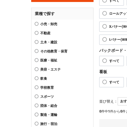
すべて
業種で探す
ロールアップ
小売・卸売
Xバナー(W6
不動産
Iバナー(W89
土木・建設
バックボード・
その他教育・保育
医療・福祉
すべて
美容・エステ
看板
飲食
すべて
学校教育
スポーツ
並び替え：
団体・組合
0
件中
1
件から
0
件
製造・運輸
旅行・宿泊