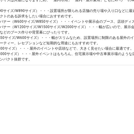
サイズは共通になりますため、「屋内専用」「屋内・屋外兼用」ともにXバナーのW
590サイズ/W890サイズ）・・・設置場所が限られる店舗の売り場や入り口などに
クトのある訴求をしたい場合におすすめです。
バナー（W600サイズ/W850サイズ）・・・イベントや展示会のブース、店頭ディ
バナー（W1200サイズ/W1500サイズ/W2000サイズ）・・・幅が広いので、
などのブース作りや背景幕にぴったりです。
450サイズ/W600サイズ）・・・幅がスリムなため、設置場所に制限のある屋外
ーティー、レセプションなど短期的な用途にもおすすめです。
800サイズ）・・・屋外のイベントや店頭などで、大きく見せたい場合に最適です
1000サイズ）・・・屋外イベントはもちろん、住宅展示場や中古車展示場のよう
ンパクト抜群です。