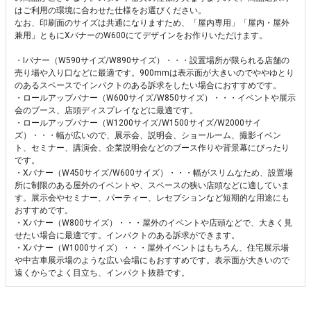
はご利用の環境に合わせた仕様をお選びください。
なお、印刷面のサイズは共通になりますため、「屋内専用」「屋内・屋外
兼用」ともにXバナーのW600にてデザインをお作りいただけます。
・Iバナー（W590サイズ/W890サイズ）・・・設置場所が限られる店舗の
売り場や入り口などに最適です。900mmは表示面が大きいのでややゆとり
のあるスペースでインパクトのある訴求をしたい場合におすすめです。
・ロールアップバナー（W600サイズ/W850サイズ）・・・イベントや展示
会のブース、店頭ディスプレイなどに最適です。
・ロールアップバナー（W1200サイズ/W1500サイズ/W2000サイ
ズ）・・・幅が広いので、展示会、説明会、ショールーム、撮影イベン
ト、セミナー、講演会、企業説明会などのブース作りや背景幕にぴったり
です。
・Xバナー（W450サイズ/W600サイズ）・・・幅がスリムなため、設置場
所に制限のある屋外のイベントや、スペースの狭い店頭などに適していま
す。展示会やセミナー、パーティー、レセプションなど短期的な用途にも
おすすめです。
・Xバナー（W800サイズ）・・・屋外のイベントや店頭などで、大きく見
せたい場合に最適です。インパクトのある訴求ができます。
・Xバナー（W1000サイズ）・・・屋外イベントはもちろん、住宅展示場
や中古車展示場のような広い会場にもおすすめです。表示面が大きいので
遠くからでよく目立ち、インパクト抜群です。