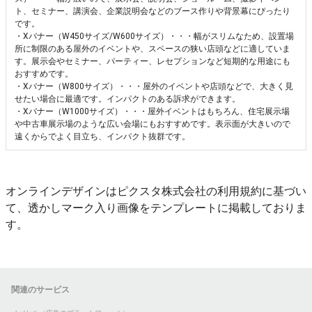
ト、セミナー、講演会、企業説明会などのブース作りや背景幕にぴったり
です。
・Xバナー（W450サイズ/W600サイズ）・・・幅がスリムなため、設置場
所に制限のある屋外のイベントや、スペースの狭い店頭などに適していま
す。展示会やセミナー、パーティー、レセプションなど短期的な用途にも
おすすめです。
・Xバナー（W800サイズ）・・・屋外のイベントや店頭などで、大きく見
せたい場合に最適です。インパクトのある訴求ができます。
・Xバナー（W1000サイズ）・・・屋外イベントはもちろん、住宅展示場
や中古車展示場のような広い会場にもおすすめです。表示面が大きいので
遠くからでよく目立ち、インパクト抜群です。
オンラインデザインはピクスタ株式会社の利用規約に基づい
て、透かしマーク入り画像をテンプレートに掲載しておりま
す。
関連のサービス