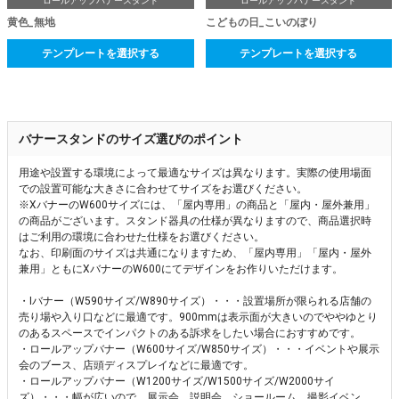
ロールアップバナースタンド
ロールアップバナースタンド
黄色_無地
こどもの日_こいのぼり
テンプレートを選択する
テンプレートを選択する
バナースタンドのサイズ選びのポイント
用途や設置する環境によって最適なサイズは異なります。実際の使用場面
での設置可能な大きさに合わせてサイズをお選びください。
※XバナーのW600サイズには、「屋内専用」の商品と「屋内・屋外兼用」
の商品がございます。スタンド器具の仕様が異なりますので、商品選択時
はご利用の環境に合わせた仕様をお選びください。
なお、印刷面のサイズは共通になりますため、「屋内専用」「屋内・屋外
兼用」ともにXバナーのW600にてデザインをお作りいただけます。
・Iバナー（W590サイズ/W890サイズ）・・・設置場所が限られる店舗の
売り場や入り口などに最適です。900mmは表示面が大きいのでややゆとり
のあるスペースでインパクトのある訴求をしたい場合におすすめです。
・ロールアップバナー（W600サイズ/W850サイズ）・・・イベントや展示
会のブース、店頭ディスプレイなどに最適です。
・ロールアップバナー（W1200サイズ/W1500サイズ/W2000サイ
ズ）・・・幅が広いので、展示会、説明会、ショールーム、撮影イベン