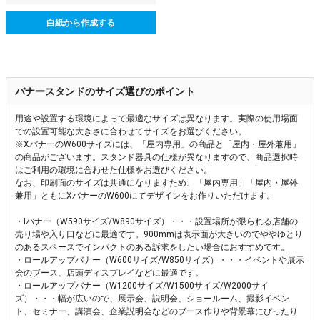
白紙から作成する
バナースタンドのサイズ選びのポイント
用途や設置する環境によって最適なサイズは異なります。実際の使用場面
での設置可能な大きさに合わせてサイズをお選びください。
※XバナーのW600サイズには、「屋内専用」の商品と「屋内・屋外兼用」
の商品がございます。スタンド器具の仕様が異なりますので、商品選択時
はご利用の環境に合わせた仕様をお選びください。
なお、印刷面のサイズは共通になりますため、「屋内専用」「屋内・屋外
兼用」ともにXバナーのW600にてデザインをお作りいただけます。
・Iバナー（W590サイズ/W890サイズ）・・・設置場所が限られる店舗の
売り場や入り口などに最適です。900mmは表示面が大きいのでややゆとり
のあるスペースでインパクトのある訴求をしたい場合におすすめです。
・ロールアップバナー（W600サイズ/W850サイズ）・・・イベントや展示
会のブース、店頭ディスプレイなどに最適です。
・ロールアップバナー（W1200サイズ/W1500サイズ/W2000サイ
ズ）・・・幅が広いので、展示会、説明会、ショールーム、撮影イベン
ト、セミナー、講演会、企業説明会などのブース作りや背景幕にぴったり