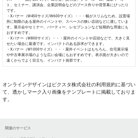
ト、セミナー、講演会、企業説明会などのブース作りや背景幕にぴったり
です。
・Xバナー（W450サイズ/W600サイズ）・・・幅がスリムなため、設置場
所に制限のある屋外のイベントや、スペースの狭い店頭などに適していま
す。展示会やセミナー、パーティー、レセプションなど短期的な用途にも
おすすめです。
・Xバナー（W800サイズ）・・・屋外のイベントや店頭などで、大きく見
せたい場合に最適です。インパクトのある訴求ができます。
・Xバナー（W1000サイズ）・・・屋外イベントはもちろん、住宅展示場
や中古車展示場のような広い会場にもおすすめです。表示面が大きいので
遠くからでよく目立ち、インパクト抜群です。
オンラインデザインはピクスタ株式会社の利用規約に基づい
て、透かしマーク入り画像をテンプレートに掲載しておりま
す。
関連のサービス