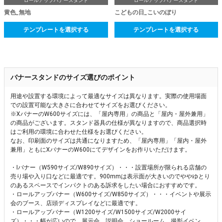
ロールアップバナースタンド
ロールアップバナースタンド
黄色_無地
こどもの日_こいのぼり
テンプレートを選択する
テンプレートを選択する
バナースタンドのサイズ選びのポイント
用途や設置する環境によって最適なサイズは異なります。実際の使用場面
での設置可能な大きさに合わせてサイズをお選びください。
※XバナーのW600サイズには、「屋内専用」の商品と「屋内・屋外兼用」
の商品がございます。スタンド器具の仕様が異なりますので、商品選択時
はご利用の環境に合わせた仕様をお選びください。
なお、印刷面のサイズは共通になりますため、「屋内専用」「屋内・屋外
兼用」ともにXバナーのW600にてデザインをお作りいただけます。
・Iバナー（W590サイズ/W890サイズ）・・・設置場所が限られる店舗の
売り場や入り口などに最適です。900mmは表示面が大きいのでややゆとり
のあるスペースでインパクトのある訴求をしたい場合におすすめです。
・ロールアップバナー（W600サイズ/W850サイズ）・・・イベントや展示
会のブース、店頭ディスプレイなどに最適です。
・ロールアップバナー（W1200サイズ/W1500サイズ/W2000サイ
ズ）・・・幅が広いので、展示会、説明会、ショールーム、撮影イベン