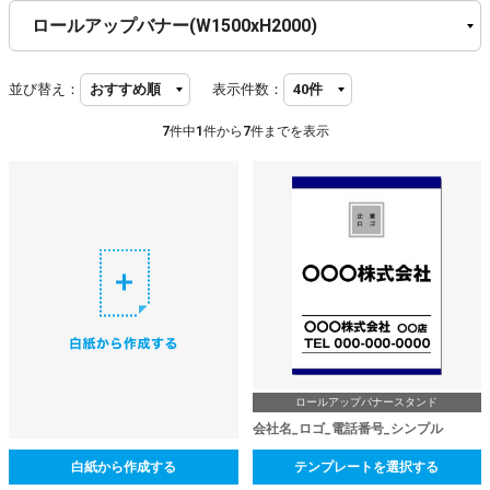
並び替え：
表示件数：
7
件中
1
件から
7
件までを表示
ロールアップバナースタンド
会社名_ロゴ_電話番号_シンプル
白紙から作成する
テンプレートを選択する