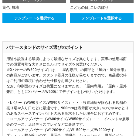
Xバナースタンド
Xバナースタンド
黄色_無地
こどもの日_こいのぼり
テンプレートを選択する
テンプレートを選択する
バナースタンドのサイズ選びのポイント
用途や設置する環境によって最適なサイズは異なります。実際の使用場面
での設置可能な大きさに合わせてサイズをお選びください。
※XバナーのW600サイズには、「屋内専用」の商品と「屋内・屋外兼用」
の商品がございます。スタンド器具の仕様が異なりますので、商品選択時
はご利用の環境に合わせた仕様をお選びください。
なお、印刷面のサイズは共通になりますため、「屋内専用」「屋内・屋外
兼用」ともにXバナーのW600にてデザインをお作りいただけます。
・Iバナー（W590サイズ/W890サイズ）・・・設置場所が限られる店舗の
売り場や入り口などに最適です。900mmは表示面が大きいのでややゆとり
のあるスペースでインパクトのある訴求をしたい場合におすすめです。
・ロールアップバナー（W600サイズ/W850サイズ）・・・イベントや展示
会のブース、店頭ディスプレイなどに最適です。
・ロールアップバナー（W1200サイズ/W1500サイズ/W2000サイ
ズ）・・・幅が広いので、展示会、説明会、ショールーム、撮影イベン