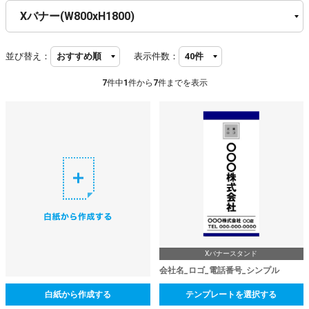
並び替え：
表示件数：
7
件中
1
件から
7
件までを表示
Xバナースタンド
会社名_ロゴ_電話番号_シンプル
白紙から作成する
テンプレートを選択する