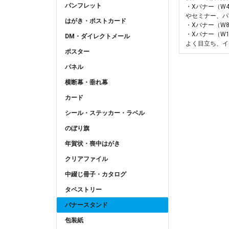
パンフレット
・Xバナー（W
やセミナー、パ
はがき・ポストカード
・Xバナー（W
・Xバナー（W
DM・ダイレクトメール
よく目立ち、イ
ポスター
パネル
横断幕・垂れ幕
カード
シール・ステッカー・ラベル
のぼり旗
年賀状・喪中はがき
クリアファイル
中綴じ冊子・カタログ
タペストリー
バナースタンド
包装紙