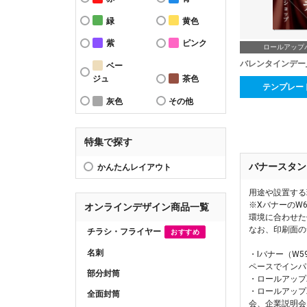
緑
黄色
紫
ピンク
ロールアップ
バレンタインデー
ベー
ジュ
茶色
テンプレー
灰色
その他
特集で探す
バナースタン
かんたんレイアウト
用途や設置する
※XバナーのW
オンラインデザイン商品一覧
環境に合わせた
なお、印刷面の
チラシ・フライヤー
おすすめ
名刺
・Iバナー（W
ペースでインパ
部分封筒
・ロールアップ
・ロールアップ
全面封筒
会、企業説明会