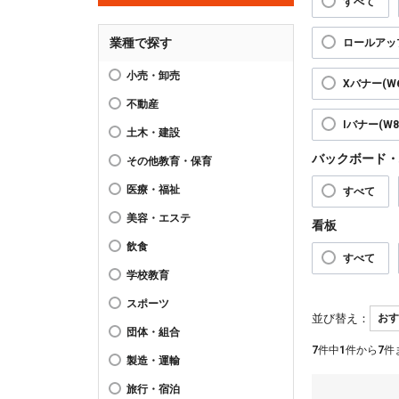
すべて
業種で探す
ロールアップ
小売・卸売
Xバナー(W6
不動産
Iバナー(W89
土木・建設
バックボード・
その他教育・保育
医療・福祉
すべて
美容・エステ
看板
飲食
すべて
学校教育
スポーツ
並び替え：
団体・組合
7
件中
1
件から
7
件
製造・運輸
旅行・宿泊