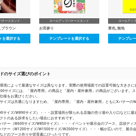
バナースタンド
ロールアップバナースタンド
ロールアッ
_ブラウン
お宮参り
黄色_無地
トを選択する
テンプレートを選択する
テンプレ
ドのサイズ選びのポイント
環境によって最適なサイズは異なります。実際の使用場面での設置可能な大きさに
600サイズには、「屋内専用」の商品と「屋内・屋外兼用」の商品がございます。
仕様をお選びください。
サイズは共通になりますため、「屋内専用」「屋内・屋外兼用」ともにXバナーのW
590サイズ/W890サイズ）・・・設置場所が限られる店舗の売り場や入り口などに
クトのある訴求をしたい場合におすすめです。
バナー（W600サイズ/W850サイズ）・・・イベントや展示会のブース、店頭ディ
バナー（W1200サイズ/W1500サイズ/W2000サイズ）・・・幅が広いので、
などのブース作りや背景幕にぴったりです。