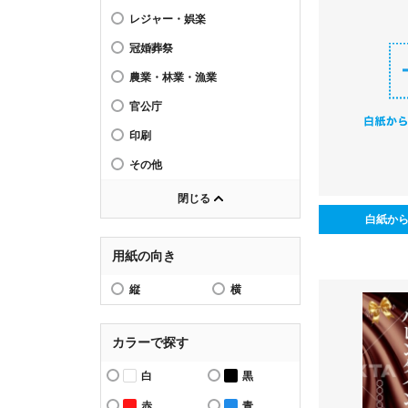
レジャー・娯楽
冠婚葬祭
農業・林業・漁業
官公庁
印刷
その他
閉じる
白紙か
用紙の向き
縦
横
カラーで探す
白
黒
赤
青