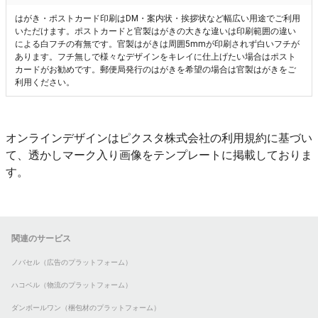
はがき・ポストカード印刷はDM・案内状・挨拶状など幅広い用途でご利用
いただけます。ポストカードと官製はがきの大きな違いは印刷範囲の違い
による白フチの有無です。官製はがきは周囲5mmが印刷されず白いフチが
あります。フチ無しで様々なデザインをキレイに仕上げたい場合はポスト
カードがお勧めです。郵便局発行のはがきを希望の場合は官製はがきをご
利用ください。
オンラインデザインはピクスタ株式会社の利用規約に基づい
て、透かしマーク入り画像をテンプレートに掲載しておりま
す。
関連のサービス
ノバセル（広告のプラットフォーム）
ハコベル（物流のプラットフォーム）
ダンボールワン（梱包材のプラットフォーム）