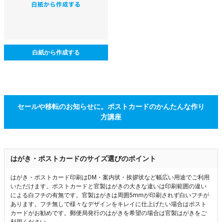
白紙から作成する
セールや移転のお知らせに。ポストカードのかんたんな作り
方講座
はがき・ポストカードのサイズ選びのポイント
はがき・ポストカード印刷はDM・案内状・挨拶状など幅広い用途でご利用
いただけます。ポストカードと官製はがきの大きな違いは印刷範囲の違い
による白フチの有無です。官製はがきは周囲5mmが印刷されず白いフチが
あります。フチ無しで様々なデザインをキレイに仕上げたい場合はポスト
カードがお勧めです。郵便局発行のはがきを希望の場合は官製はがきをご