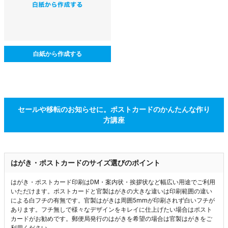
白紙から作成する
セールや移転のお知らせに。ポストカードのかんたんな作り
方講座
はがき・ポストカードのサイズ選びのポイント
はがき・ポストカード印刷はDM・案内状・挨拶状など幅広い用途でご利用
いただけます。ポストカードと官製はがきの大きな違いは印刷範囲の違い
による白フチの有無です。官製はがきは周囲5mmが印刷されず白いフチが
あります。フチ無しで様々なデザインをキレイに仕上げたい場合はポスト
カードがお勧めです。郵便局発行のはがきを希望の場合は官製はがきをご