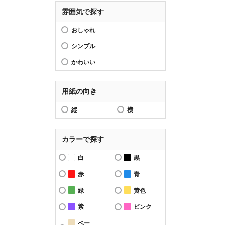
雰囲気で探す
おしゃれ
シンプル
かわいい
用紙の向き
縦
横
カラーで探す
白
黒
赤
青
緑
黄色
紫
ピンク
ベー