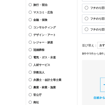
旅行・宿泊
フチのり圧
マスコミ・広告
フチのり圧
金融・保険
コンサルティング
フチのり圧
デザイン・アート
レジャー・娯楽
並び替え：
冠婚葬祭
0
件中
1
件から
0
件
電気・ガス・水道
人材サービス
宗教法人
弁護士・会計士等士業
農業・林業・漁業
官公庁
商社