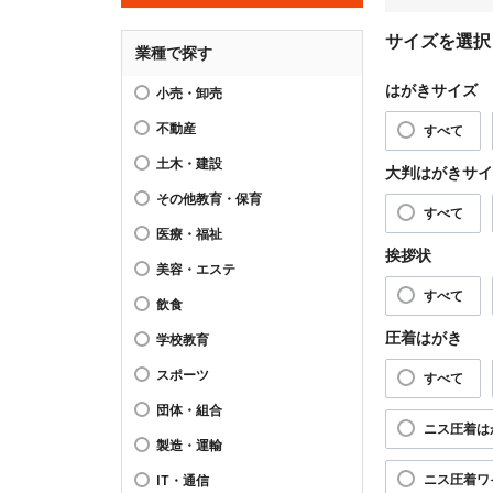
サイズを選択
業種で探す
はがきサイズ
小売・卸売
不動産
すべて
土木・建設
大判はがきサイ
その他教育・保育
すべて
医療・福祉
挨拶状
美容・エステ
すべて
飲食
圧着はがき
学校教育
スポーツ
すべて
団体・組合
ニス圧着は
製造・運輸
ニス圧着ワ
IT・通信