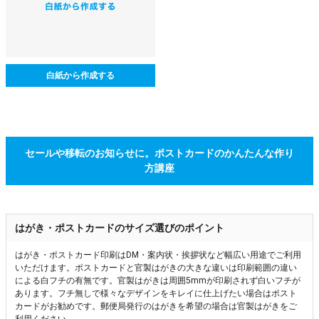
白紙から作成する
セールや移転のお知らせに。ポストカードのかんたんな作り
方講座
はがき・ポストカードのサイズ選びのポイント
はがき・ポストカード印刷はDM・案内状・挨拶状など幅広い用途でご利用
いただけます。ポストカードと官製はがきの大きな違いは印刷範囲の違い
による白フチの有無です。官製はがきは周囲5mmが印刷されず白いフチが
あります。フチ無しで様々なデザインをキレイに仕上げたい場合はポスト
カードがお勧めです。郵便局発行のはがきを希望の場合は官製はがきをご