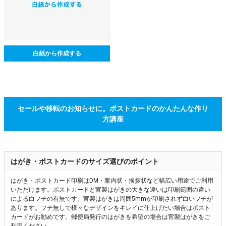
白紙から作成する
セールや移転のお知らせに。ポストカードのかんたんな作り
方講座
はがき・ポストカードのサイズ選びのポイント
はがき・ポストカード印刷はDM・案内状・挨拶状など幅広い用途でご利用
いただけます。ポストカードと官製はがきの大きな違いは印刷範囲の違い
による白フチの有無です。官製はがきは周囲5mmが印刷されず白いフチが
あります。フチ無しで様々なデザインをキレイに仕上げたい場合はポスト
カードがお勧めです。郵便局発行のはがきを希望の場合は官製はがきをご