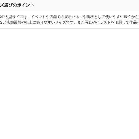
ズ選びのポイント
1~B3の大型サイズは、イベントや店舗での展示パネルや看板として使いやすい遠くか
OPなど店頭装飾や机上に飾りやすいサイズです。また写真やイラストを印刷して作