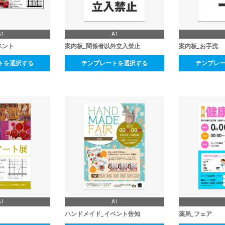
A1
A1
ベント
案内板_関係者以外立入禁止
案内板_お手洗
トを選択する
テンプレートを選択する
テンプレ
A1
A1
ハンドメイド_イベント告知
薬局_フェア