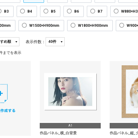
B3
B4
B5
B6
B7
W880×H
300mm
W1500×H900mm
W1800×H900mm
W900
表示件数：
件までを表示
A1
作品パネル_横_白背景
作品パネル_縦_