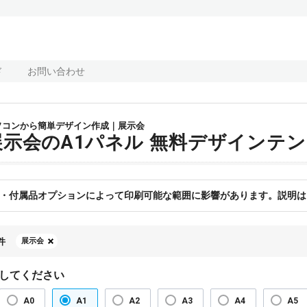
ド
お問い合わせ
ソコンから簡単デザイン作成｜展示会
展示会のA1パネル 無料デザインテ
・付属品オプションによって印刷可能な範囲に影響があります。説明は
件
展示会
してください
A0
A1
A2
A3
A4
A5