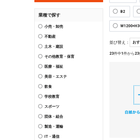
B2
業種で探す
W1200×H
小売・卸売
不動産
並び替え：
土木・建設
23
件中
1
件から
23
その他教育・保育
医療・福祉
美容・エステ
飲食
学校教育
スポーツ
団体・組合
製造・運輸
IT・通信