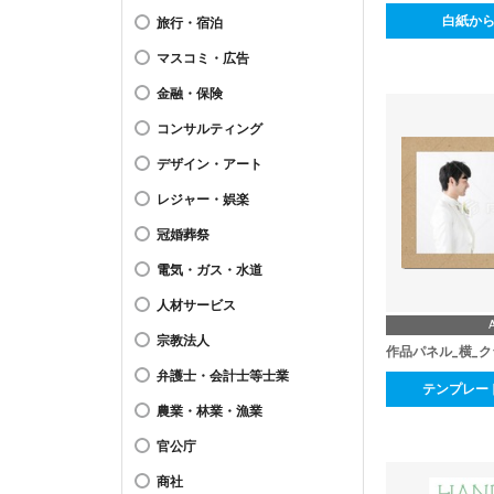
白紙か
旅行・宿泊
マスコミ・広告
金融・保険
コンサルティング
デザイン・アート
レジャー・娯楽
冠婚葬祭
電気・ガス・水道
人材サービス
宗教法人
作品パネル_横_
弁護士・会計士等士業
テンプレー
農業・林業・漁業
官公庁
商社