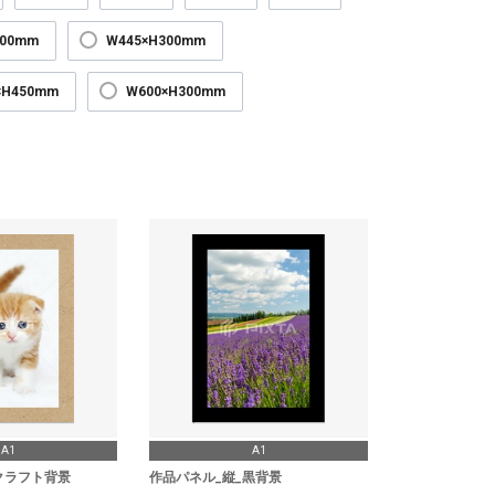
300mm
W445×H300mm
×H450mm
W600×H300mm
A1
A1
クラフト背景
作品パネル_縦_黒背景