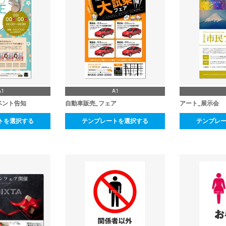
A1
A1
ベント告知
自動車販売_フェア
アート_展示会
トを選択する
テンプレートを選択する
テンプレ