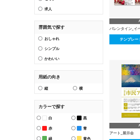
求人
雰囲気で探す
バレンタイン_イ
おしゃれ
テンプレー
シンプル
かわいい
用紙の向き
縦
横
カラーで探す
白
黒
赤
青
アート_展示会
緑
黄色