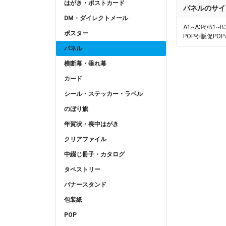
はがき・ポストカード
パネルのサイ
DM・ダイレクトメール
A1~A3やB
ポスター
POPや販促P
パネル
横断幕・垂れ幕
カード
シール・ステッカー・ラベル
のぼり旗
年賀状・喪中はがき
クリアファイル
中綴じ冊子・カタログ
タペストリー
バナースタンド
包装紙
POP