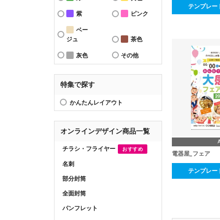
テンプレー
紫
ピンク
ベー
ジュ
茶色
灰色
その他
特集で探す
かんたんレイアウト
オンラインデザイン商品一覧
チラシ・フライヤー
おすすめ
電器屋_フェア
名刺
テンプレー
部分封筒
全面封筒
パンフレット