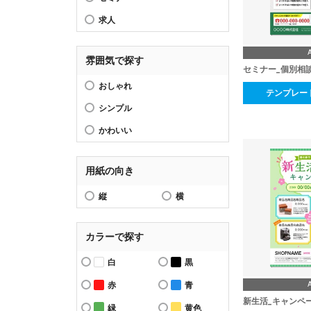
求人
雰囲気で探す
セミナー_個別相
おしゃれ
テンプレー
シンプル
かわいい
用紙の向き
縦
横
カラーで探す
白
黒
赤
青
新生活_キャンペ
緑
黄色