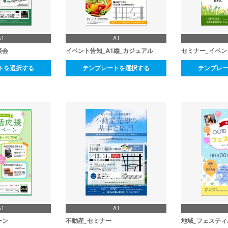
A1
A1
談会
イベント告知_A1縦_カジュアル
セミナー_イベン
トを選択する
テンプレートを選択する
テンプレ
A1
A1
ーン
不動産_セミナー
地域_フェスティ