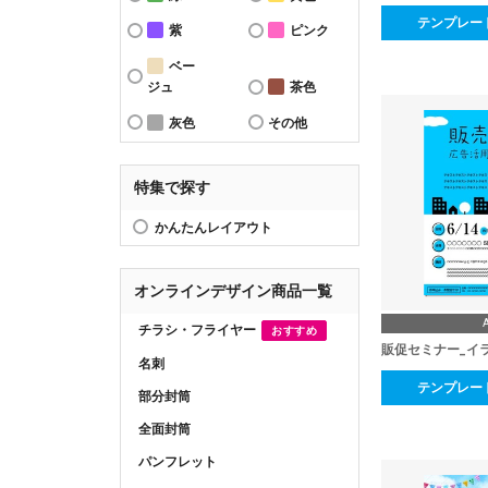
テンプレー
紫
ピンク
ベー
ジュ
茶色
灰色
その他
特集で探す
かんたんレイアウト
オンラインデザイン商品一覧
チラシ・フライヤー
おすすめ
販促セミナー_イ
名刺
テンプレー
部分封筒
全面封筒
パンフレット