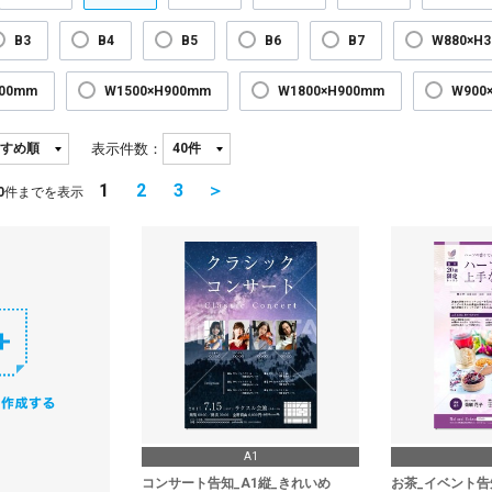
B3
B4
B5
B6
B7
W880×H
300mm
W1500×H900mm
W1800×H900mm
W900
表示件数：
1
2
3
＞
0
件までを表示
A1
コンサート告知_A1縦_きれいめ
お茶_イベント告