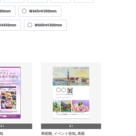
300mm
W445×H300mm
×H450mm
W600×H300mm
A1
A1
知
美術館_イベント告知_表面