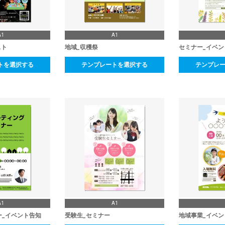
A1
A1
スト
地域_収穫祭
セミナー_イベン
トを選択する
テンプレートを選択する
テンプレ
A1
A1
ー_イベント告知
受験生_セミナー
地域事業_イベン