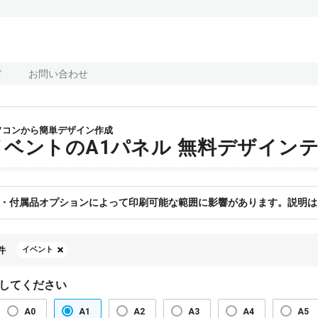
ド
お問い合わせ
ソコンから簡単デザイン作成
イベントのA1パネル 無料デザイン
・付属品オプションによって印刷可能な範囲に影響があります。説明は
件
イベント
してください
A0
A1
A2
A3
A4
A5