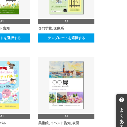
A1
A1
ト告知
専門学校_医療系
ートを選択する
テンプレートを選択する
A1
A1
バル
美術館_イベント告知_表面