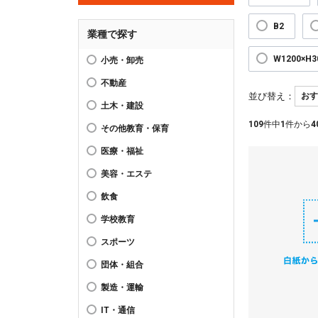
B2
業種で探す
W1200×H
小売・卸売
不動産
並び替え：
土木・建設
109
件中
1
件から
4
その他教育・保育
医療・福祉
美容・エステ
飲食
学校教育
スポーツ
団体・組合
製造・運輸
IT・通信