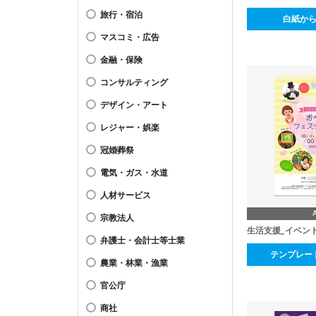
旅行・宿泊
白紙か
マスコミ・広告
金融・保険
コンサルティング
デザイン・アート
レジャー・娯楽
冠婚葬祭
電気・ガス・水道
人材サービス
宗教法人
生活支援_イベン
弁護士・会計士等士業
テンプレー
農業・林業・漁業
官公庁
商社