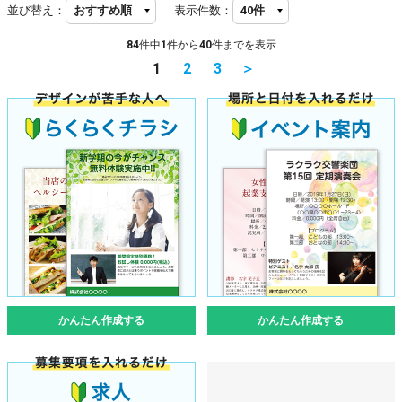
並び替え：
表示件数：
84
件中
1
件から
40
件までを表示
1
2
3
＞
かんたん作成する
かんたん作成する