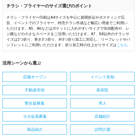
チラシ・フライヤーのサイズ選びのポイント
チラシ・フライヤー印刷はA4サイズを中心に新聞折込やポスティング広
告、イベントでのフライヤー、特売チラシ作成など幅広い用途でご利用い
ただけます。A5、A6などはポケットに入れやすいサイズで街頭配布や、レ
ジ横などの小さなスペースをご活用いただけます。A7、B8以外のチラシサ
イズは2つ折り、巻き3つ折り、外3つ折り加工に対応し、リーフレットやパ
ンフレットにご利用いただけます。折り加工時の仕上がりサイズは
こちら
活用シーンから選ぶ
店舗オープン
イベント告知
不動産売却
美容院
塾生徒募集
求人
ヨガ会員募集
店舗紹介
商品紹介
訪問介護