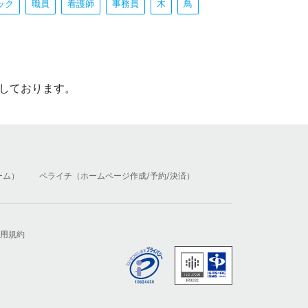
ック
職員
看護師
事務員
木
鳥
しております。
ーム）
ペライチ（ホームページ作成/予約/決済）
用規約