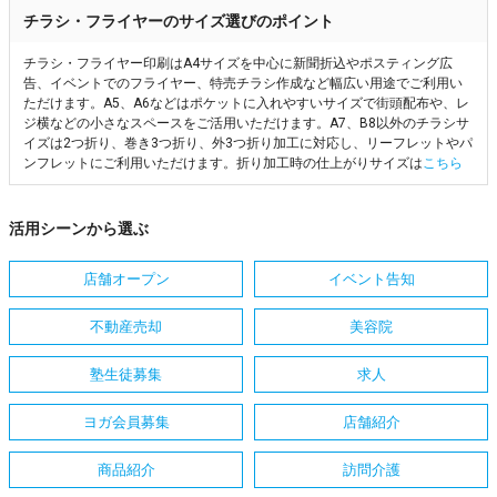
チラシ・フライヤーのサイズ選びのポイント
チラシ・フライヤー印刷はA4サイズを中心に新聞折込やポスティング広
告、イベントでのフライヤー、特売チラシ作成など幅広い用途でご利用い
ただけます。A5、A6などはポケットに入れやすいサイズで街頭配布や、レ
ジ横などの小さなスペースをご活用いただけます。A7、B8以外のチラシサ
イズは2つ折り、巻き3つ折り、外3つ折り加工に対応し、リーフレットやパ
ンフレットにご利用いただけます。折り加工時の仕上がりサイズは
こちら
活用シーンから選ぶ
店舗オープン
イベント告知
不動産売却
美容院
塾生徒募集
求人
ヨガ会員募集
店舗紹介
商品紹介
訪問介護