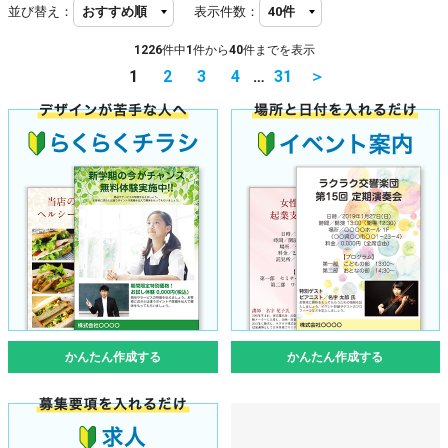
並び替え：
表示件数：
1226
件中
1
件から
40
件までを表示
1
2
3
4
…
31
＞
かんたん作成する
かんたん作成する