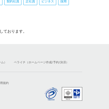
ト
契約社員
正社員
ビジネス
採用
しております。
ーム）
ペライチ（ホームページ作成/予約/決済）
用規約