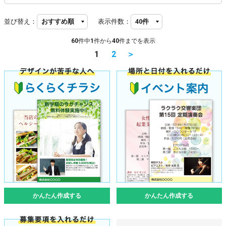
並び替え：
表示件数：
60
件中
1
件から
40
件までを表示
1
2
＞
かんたん作成する
かんたん作成する