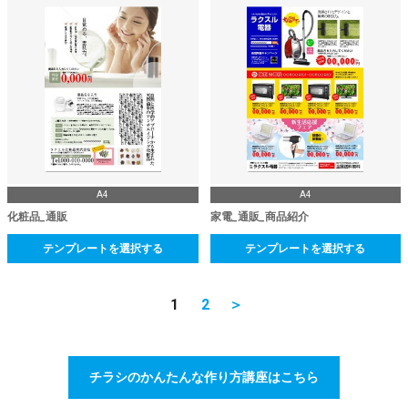
A4
A4
化粧品_通販
家電_通販_商品紹介
テンプレートを選択する
テンプレートを選択する
1
2
＞
チラシのかんたんな作り方講座はこちら