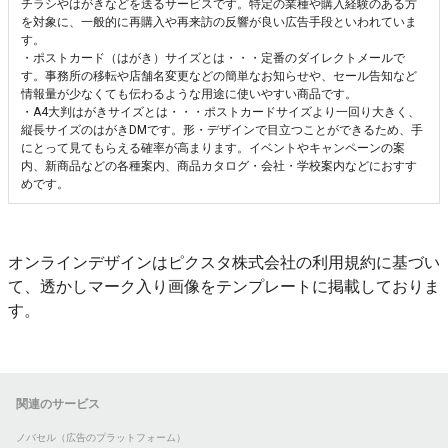
チラシやはがきなどを送るサービスです。特定の業種や購入経験のある方
を対象に、一般的に再購入や再来訪の反響が良い広告手段といわれていま
す。
・ポストカード（はがき）サイズとは・・・定番のダイレクトメールで
す。事務所の移転や店舗名変更などの簡単なお知らせや、セール告知など
情報量が少なくても伝わるような用途に使いやすい商品です。
・A4大判はがきサイズとは・・・ポストカードサイズより一回り大きく、
縦長サイズのはがきDMです。形・デザインで目立つことができるため、手
にとって見てもらえる確率が高まります。イベントやキャンペーンの案
内、新商品などの各種案内、商品カタログ・会社・学校案内などにおすす
めです。
オンラインデザインはピクスタ株式会社の利用規約に基づい
て、透かしマーク入り画像をテンプレートに掲載しておりま
す。
関連のサービス
ノバセル（広告のプラットフォーム）