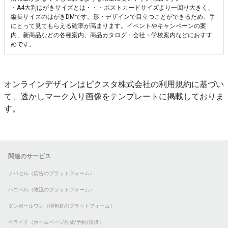
・A4大判はがきサイズとは・・・ポストカードサイズより一回り大きく、
縦長サイズのはがきDMです。形・デザインで目立つことができるため、手
にとって見てもらえる確率が高まります。イベントやキャンペーンの案
内、新商品などの各種案内、商品カタログ・会社・学校案内などにおすす
めです。
オンラインデザインはピクスタ株式会社の利用規約に基づい
て、透かしマーク入り画像をテンプレートに掲載しておりま
す。
関連のサービス
ノバセル（広告のプラットフォーム）
ハコベル（物流のプラットフォーム）
ダンボールワン（梱包材のプラットフォーム）
ペライチ（ホームページ作成/予約/決済）