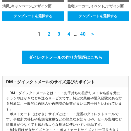
清掃_キャンペーン_デザイン面
住宅メーカー_イベント_デザイン面
テンプレートを選択する
テンプレートを選択する
1
2
3
4
…
40
＞
ダイレクトメールの作り方講座はこちら
DM・ダイレクトメールのサイズ選びのポイント
・DM・ダイレクトメールとは・・・お手持ちの住所リストや名前を元に、
チラシやはがきなどを送るサービスです。特定の業種や購入経験のある方
を対象に、一般的に再購入や再来訪の反響が良い広告手段といわれていま
す。
・ポストカード（はがき）サイズとは・・・定番のダイレクトメールで
す。事務所の移転や店舗名変更などの簡単なお知らせや、セール告知など
情報量が少なくても伝わるような用途に使いやすい商品です。
・A4大判はがきサイズとは・・・ポストカードサイズより一回り大きく、