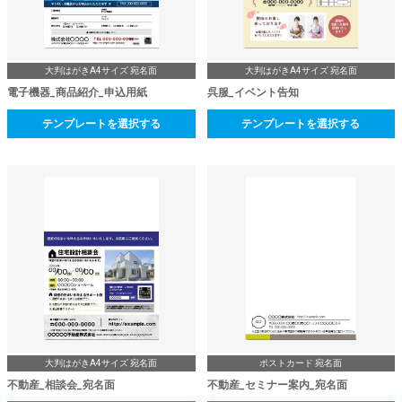
大判はがきA4サイズ 宛名面
大判はがきA4サイズ 宛名面
電子機器_商品紹介_申込用紙
呉服_イベント告知
テンプレートを選択する
テンプレートを選択する
大判はがきA4サイズ 宛名面
ポストカード 宛名面
不動産_相談会_宛名面
不動産_セミナー案内_宛名面