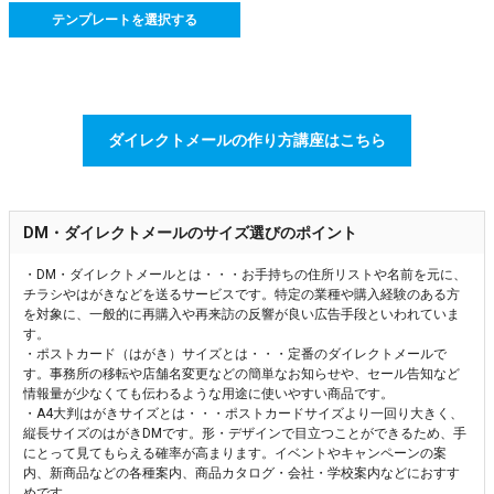
テンプレートを選択する
ダイレクトメールの作り方講座はこちら
DM・ダイレクトメールのサイズ選びのポイント
・DM・ダイレクトメールとは・・・お手持ちの住所リストや名前を元に、
チラシやはがきなどを送るサービスです。特定の業種や購入経験のある方
を対象に、一般的に再購入や再来訪の反響が良い広告手段といわれていま
す。
・ポストカード（はがき）サイズとは・・・定番のダイレクトメールで
す。事務所の移転や店舗名変更などの簡単なお知らせや、セール告知など
情報量が少なくても伝わるような用途に使いやすい商品です。
・A4大判はがきサイズとは・・・ポストカードサイズより一回り大きく、
縦長サイズのはがきDMです。形・デザインで目立つことができるため、手
にとって見てもらえる確率が高まります。イベントやキャンペーンの案
内、新商品などの各種案内、商品カタログ・会社・学校案内などにおすす
めです。