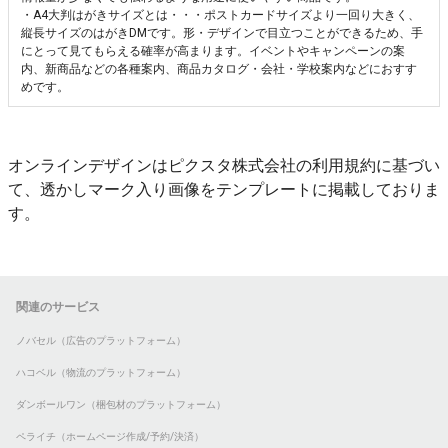
・A4大判はがきサイズとは・・・ポストカードサイズより一回り大きく、
縦長サイズのはがきDMです。形・デザインで目立つことができるため、手
にとって見てもらえる確率が高まります。イベントやキャンペーンの案
内、新商品などの各種案内、商品カタログ・会社・学校案内などにおすす
めです。
オンラインデザインはピクスタ株式会社の利用規約に基づい
て、透かしマーク入り画像をテンプレートに掲載しておりま
す。
関連のサービス
ノバセル（広告のプラットフォーム）
ハコベル（物流のプラットフォーム）
ダンボールワン（梱包材のプラットフォーム）
ペライチ（ホームページ作成/予約/決済）