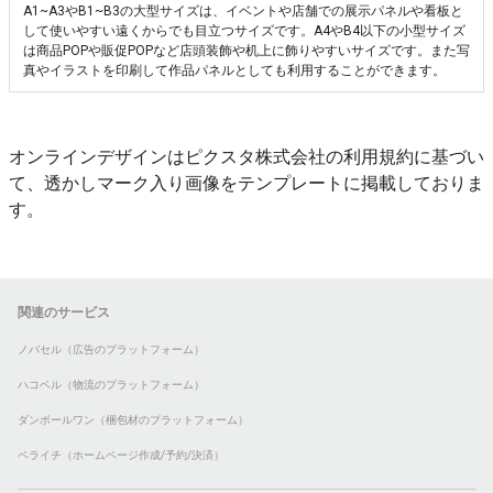
A1~A3やB1~B3の大型サイズは、イベントや店舗での展示パネルや看板と
して使いやすい遠くからでも目立つサイズです。A4やB4以下の小型サイズ
は商品POPや販促POPなど店頭装飾や机上に飾りやすいサイズです。また写
真やイラストを印刷して作品パネルとしても利用することができます。
オンラインデザインはピクスタ株式会社の利用規約に基づい
て、透かしマーク入り画像をテンプレートに掲載しておりま
す。
関連のサービス
ノバセル（広告のプラットフォーム）
ハコベル（物流のプラットフォーム）
ダンボールワン（梱包材のプラットフォーム）
ペライチ（ホームページ作成/予約/決済）