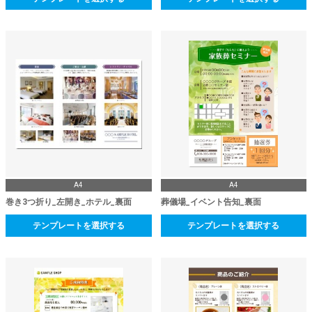
A4
A4
巻き3つ折り_左開き_ホテル_裏面
葬儀場_イベント告知_裏面
テンプレートを選択する
テンプレートを選択する