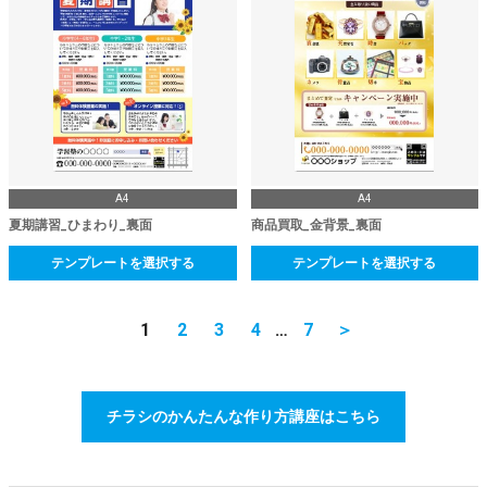
A4
A4
夏期講習_ひまわり_裏面
商品買取_金背景_裏面
テンプレートを選択する
テンプレートを選択する
1
2
3
4
…
7
＞
チラシのかんたんな作り方講座はこちら