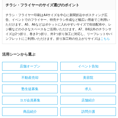
チラシ・フライヤーのサイズ選びのポイント
チラシ・フライヤー印刷はA4サイズを中心に新聞折込やポスティング広
告、イベントでのフライヤー、特売チラシ作成など幅広い用途でご利用い
ただけます。A5、A6などはポケットに入れやすいサイズで街頭配布や、レ
ジ横などの小さなスペースをご活用いただけます。A7、B8以外のチラシサ
イズは2つ折り、巻き3つ折り、外3つ折り加工に対応し、リーフレットやパ
ンフレットにご利用いただけます。折り加工時の仕上がりサイズは
こちら
活用シーンから選ぶ
店舗オープン
イベント告知
不動産売却
美容院
塾生徒募集
求人
ヨガ会員募集
店舗紹介
商品紹介
訪問介護