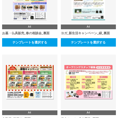
A4
A4
お墓・仏具販売_春の相談会_裏面
ヨガ_新生活キャンペーン_緑_裏面
テンプレートを選択する
テンプレートを選択する
A4
A4