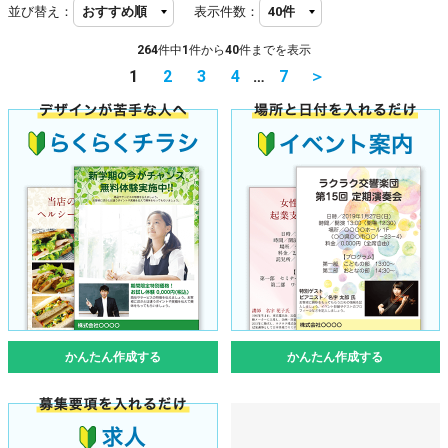
並び替え：
表示件数：
264
件中
1
件から
40
件までを表示
1
2
3
4
…
7
＞
かんたん作成する
かんたん作成する