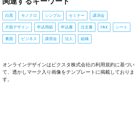
関連するキーワード
白黒
モノクロ
シンプル
セミナー
講演会
片面デザイン
申込用紙
申込書
注文書
FAX
シート
裏面
ビジネス
講習会
法人
組織
オンラインデザインはピクスタ株式会社の利用規約に基づい
て、透かしマーク入り画像をテンプレートに掲載しておりま
す。