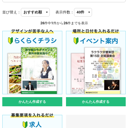
並び替え：
表示件数：
26
件中
1
件から
26
件までを表示
かんたん作成する
かんたん作成する