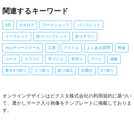
関連するキーワード
5月
カタログ
ワークショップ
パンフレット
リーフレット
折りパンフレット
折りチラシ
カルチャースクール
工房
アトリエ
よくある質問
料金
コース
クラフト
手づくり
手作り
アート
体験
巻き3つ折り
三つ折り
折り加工
左開き
3つ折り
オンラインデザインはピクスタ株式会社の利用規約に基づい
て、透かしマーク入り画像をテンプレートに掲載しておりま
す。