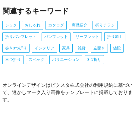
関連するキーワード
シック
おしゃれ
カタログ
商品紹介
折りチラシ
折りパンフレット
パンフレット
リーフレット
折り加工
巻き3つ折り
インテリア
家具
雑貨
左開き
値段
三つ折り
スペック
バリエーション
3つ折り
オンラインデザインはピクスタ株式会社の利用規約に基づい
て、透かしマーク入り画像をテンプレートに掲載しておりま
す。