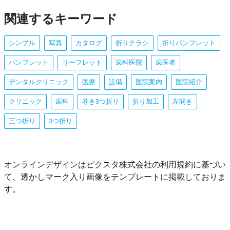
関連するキーワード
シンプル
写真
カタログ
折りチラシ
折りパンフレット
パンフレット
リーフレット
歯科医院
歯医者
デンタルクリニック
医療
設備
医院案内
医院紹介
クリニック
歯科
巻き3つ折り
折り加工
左開き
三つ折り
3つ折り
オンラインデザインはピクスタ株式会社の利用規約に基づい
て、透かしマーク入り画像をテンプレートに掲載しておりま
す。