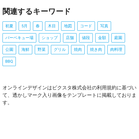
関連するキーワード
初夏
5月
春
木目
地図
コード
写真
バーベキュー場
ショップ
店舗
値段
金額
庭園
公園
海鮮
野菜
グリル
焼肉
焼き肉
肉料理
BBQ
オンラインデザインはピクスタ株式会社の利用規約に基づい
て、透かしマーク入り画像をテンプレートに掲載しておりま
す。