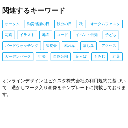
関連するキーワード
オータム
勤労感謝の日
秋分の日
秋
オータムフェスタ
写真
イラスト
地図
コード
イベント告知
子ども
バードウォッチング
演奏会
枯れ葉
落ち葉
アクセス
ガーデンパーク
行楽
自然公園
葉っぱ
もみじ
紅葉
オンラインデザインはピクスタ株式会社の利用規約に基づい
て、透かしマーク入り画像をテンプレートに掲載しておりま
す。