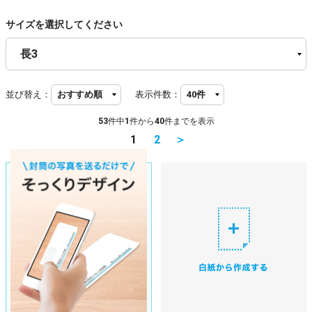
サイズを選択してください
並び替え：
表示件数：
53
件中
1
件から
40
件までを表示
1
2
＞