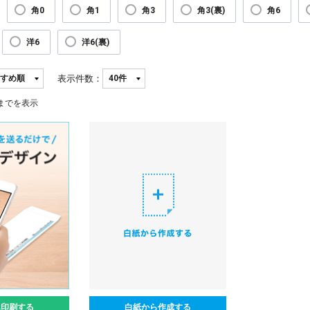
角0
角1
角3
角3(裏)
角6
洋6
洋6(裏)
表示件数：
までを表示
ん印刷する
白紙から作成する