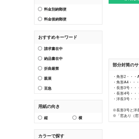
料金別納郵便
料金後納郵便
おすすめキーワード
請求書在中
納品書在中
部分封筒のサ
折曲厳禁
・角形2・・・
親展
・角形A4・・
・長形3号・・
至急
・長形4号・・
・洋長3号・・
用紙の向き
※長形3号と洋
※「窓あり（窓
縦
横
カラーで探す