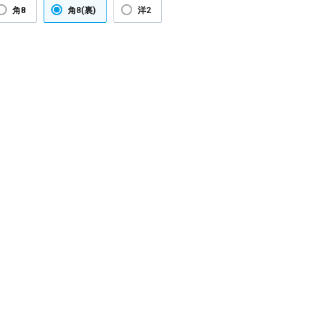
角8
角8(裏)
洋2