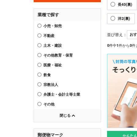
長40(裏)
業種で探す
洋2(裏)
小売・卸売
並び替え：
不動産
土木・建設
0
件中
1
件から
0
件
その他教育・保育
医療・福祉
飲食
宗教法人
弁護士・会計士等士業
その他
閉じる
郵便物マーク
かんた