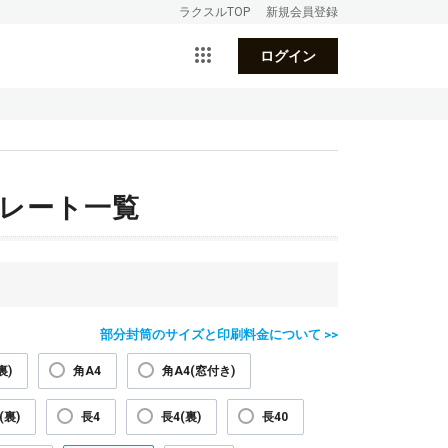
ラクスルTOP
新規会員登録
ログイン
プレート一覧
部分封筒のサイズと印刷料金について >>
裏)
角A4
角A4(窓付き)
(裏)
長4
長4(裏)
長40