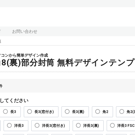
ド
お問い合わせ
覧
ソコンから簡単デザイン作成
角8(裏)部分封筒 無料デザインテン
件
してください
長3
長3(窓付き)
長3(裏)
角2
角2(
洋長3
洋長3(窓付き)
洋長3(裏)
洋長3 FSC