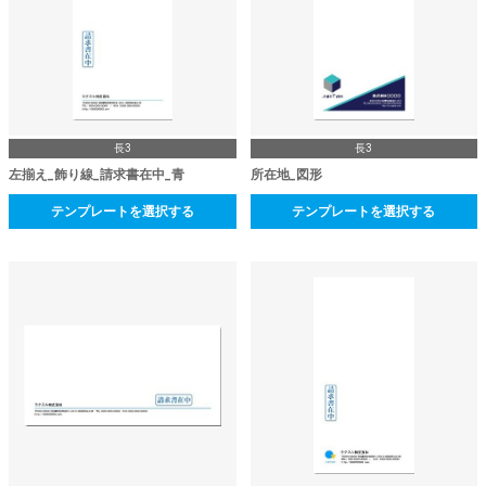
長3
長3
左揃え_飾り線_請求書在中_青
所在地_図形
テンプレートを選択する
テンプレートを選択する