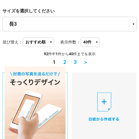
サイズを選択してください
並び替え：
表示件数：
92
件中
1
件から
40
件までを表示
1
2
3
＞